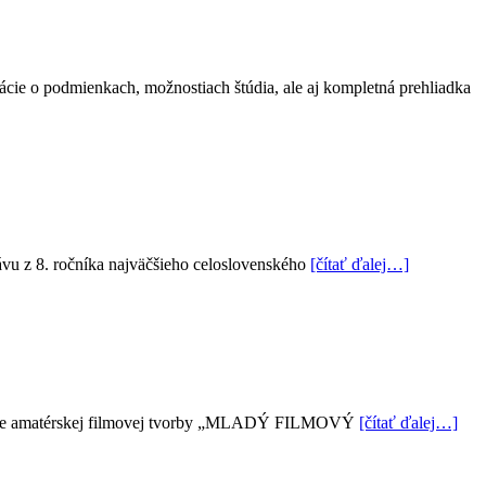
ácie o podmienkach, možnostiach štúdia, ale aj kompletná prehliadka
ávu z 8. ročníka najväčšieho celoslovenského
[čítať ďalej…]
súťaže amatérskej filmovej tvorby „MLADÝ FILMOVÝ
[čítať ďalej…]