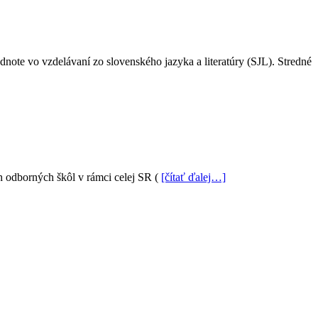
ote vo vzdelávaní zo slovenského jazyka a literatúry (SJL). Stredné
ch odborných škôl v rámci celej SR (
[čítať ďalej…]