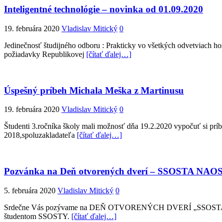
Inteligentné technológie – novinka od 01.09.2020
19. februára 2020
Vladislav Mitický
0
Jedinečnosť študijného odboru : Prakticky vo všetkých odvetviach hos
požiadavky Republikovej
[čítať ďalej…]
Úspešný príbeh Michala Meška z Martinusu
19. februára 2020
Vladislav Mitický
0
Študenti 3.ročníka školy mali možnosť dňa 19.2.2020 vypočuť si príb
2018,spoluzakladateľa
[čítať ďalej…]
Pozvánka na Deň otvorených dverí – SSOSTA NA
5. februára 2020
Vladislav Mitický
0
Srdečne Vás pozývame na DEŇ OTVORENÝCH DVERÍ „SSOSTA NAOSTRO“
študentom SSOSTY.
[čítať ďalej…]