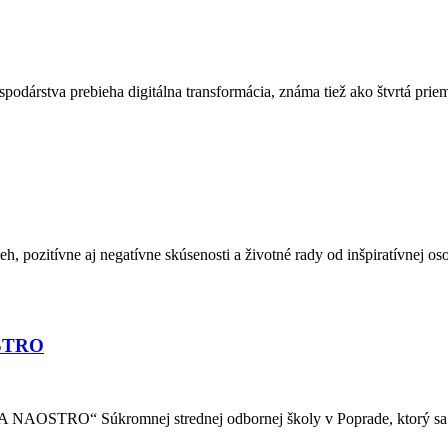
podárstva prebieha digitálna transformácia, známa tiež ako štvrtá pri
eh, pozitívne aj negatívne skúsenosti a životné rady od inšpiratívnej
OSTRO
 Súkromnej strednej odbornej školy v Poprade, ktorý sa uskutoč