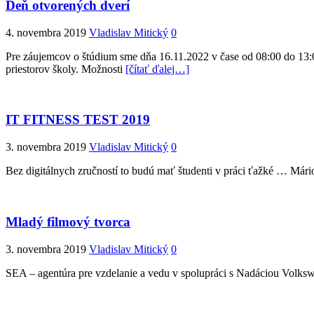
Deň otvorených dverí
4. novembra 2019
Vladislav Mitický
0
Pre záujemcov o štúdium sme dňa 16.11.2022 v čase od 08:00 do 13:00
priestorov školy. Možnosti
[čítať ďalej…]
IT FITNESS TEST 2019
3. novembra 2019
Vladislav Mitický
0
Bez digitálnych zručností to budú mať študenti v práci ťažké … Már
Mladý filmový tvorca
3. novembra 2019
Vladislav Mitický
0
SEA – agentúra pre vzdelanie a vedu v spolupráci s Nadáciou Vol