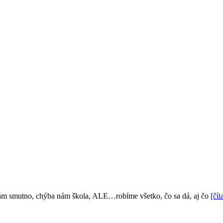
nám smutno, chýba nám škola, ALE…robíme všetko, čo sa dá, aj čo
[čí