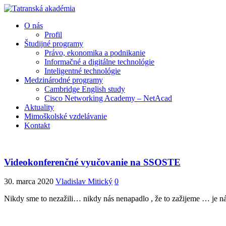
O nás
Profil
Študijné programy
Právo, ekonomika a podnikanie
Informačné a digitálne technológie
Inteligentné technológie
Medzinárodné programy
Cambridge English study
Cisco Networking Academy – NetAcad
Aktuality
Mimoškolské vzdelávanie
Kontakt
Videokonferenčné vyučovanie na SSOSTE
30. marca 2020
Vladislav Mitický
0
Nikdy sme to nezažili… nikdy nás nenapadlo , že to zažijeme … je 