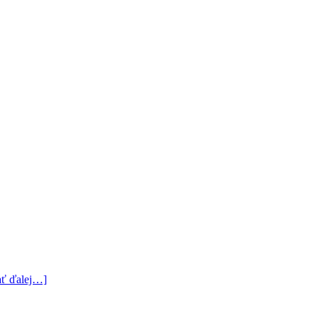
tať ďalej…]