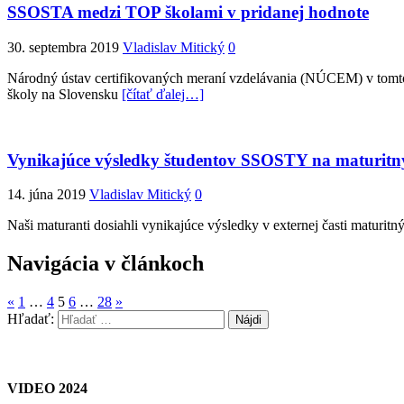
SSOSTA medzi TOP školami v pridanej hodnote
30. septembra 2019
Vladislav Mitický
0
Národný ústav certifikovaných meraní vzdelávania (NÚCEM) v tomto r
školy na Slovensku
[čítať ďalej…]
Vynikajúce výsledky študentov SSOSTY na maturitn
14. júna 2019
Vladislav Mitický
0
Naši maturanti dosiahli vynikajúce výsledky v externej časti maturi
Navigácia v článkoch
«
1
…
4
5
6
…
28
»
Hľadať:
VIDEO 2024