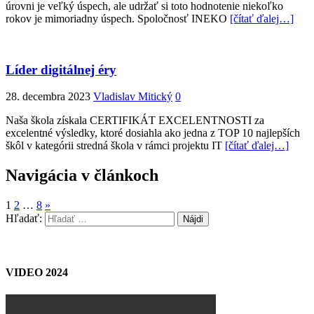
úrovni je veľký úspech, ale udržať si toto hodnotenie niekoľko
rokov je mimoriadny úspech. Spoločnosť INEKO
[čítať ďalej…]
Líder digitálnej éry
28. decembra 2023
Vladislav Mitický
0
Naša škola získala CERTIFIKÁT EXCELENTNOSTI za
excelentné výsledky, ktoré dosiahla ako jedna z TOP 10 najlepších
škôl v kategórii stredná škola v rámci projektu IT
[čítať ďalej…]
Navigácia v článkoch
1
2
…
8
»
Hľadať:
VIDEO 2024