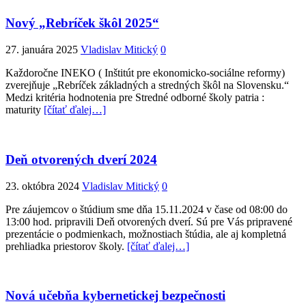
Nový „Rebríček škôl 2025“
27. januára 2025
Vladislav Mitický
0
Každoročne INEKO ( Inštitút pre ekonomicko-sociálne reformy)
zverejňuje „Rebríček základných a stredných škôl na Slovensku.“
Medzi kritéria hodnotenia pre Stredné odborné školy patria :
maturity
[čítať ďalej…]
Deň otvorených dverí 2024
23. októbra 2024
Vladislav Mitický
0
Pre záujemcov o štúdium sme dňa 15.11.2024 v čase od 08:00 do
13:00 hod. pripravili Deň otvorených dverí. Sú pre Vás pripravené
prezentácie o podmienkach, možnostiach štúdia, ale aj kompletná
prehliadka priestorov školy.
[čítať ďalej…]
Nová učebňa kybernetickej bezpečnosti