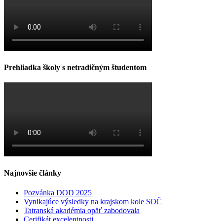
Prehliadka školy s netradičným študentom
Najnovšie články
Pozvánka DOD 2025
Vynikajúce výsledky na krajskom kole SOČ
Tatranská akadémia opäť zabodovala
Cerifikát excelentnosti