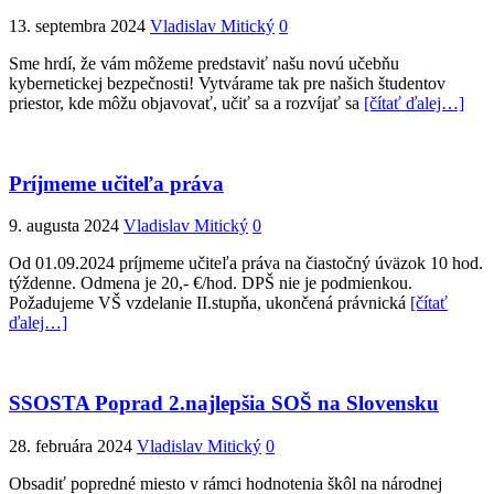
13. septembra 2024
Vladislav Mitický
0
Sme hrdí, že vám môžeme predstaviť našu novú učebňu
kybernetickej bezpečnosti! Vytvárame tak pre našich študentov
priestor, kde môžu objavovať, učiť sa a rozvíjať sa
[čítať ďalej…]
Príjmeme učiteľa práva
9. augusta 2024
Vladislav Mitický
0
Od 01.09.2024 príjmeme učiteľa práva na čiastočný úväzok 10 hod.
týždenne. Odmena je 20,- €/hod. DPŠ nie je podmienkou.
Požadujeme VŠ vzdelanie II.stupňa, ukončená právnická
[čítať
ďalej…]
SSOSTA Poprad 2.najlepšia SOŠ na Slovensku
28. februára 2024
Vladislav Mitický
0
Obsadiť popredné miesto v rámci hodnotenia škôl na národnej