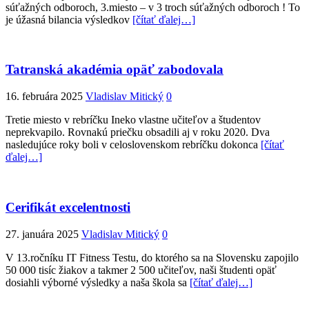
súťažných odboroch, 3.miesto – v 3 troch súťažných odboroch ! To
je úžasná bilancia výsledkov
[čítať ďalej…]
Tatranská akadémia opäť zabodovala
16. februára 2025
Vladislav Mitický
0
Tretie miesto v rebríčku Ineko vlastne učiteľov a študentov
neprekvapilo. Rovnakú priečku obsadili aj v roku 2020. Dva
nasledujúce roky boli v celoslovenskom rebríčku dokonca
[čítať
ďalej…]
Cerifikát excelentnosti
27. januára 2025
Vladislav Mitický
0
V 13.ročníku IT Fitness Testu, do ktorého sa na Slovensku zapojilo
50 000 tisíc žiakov a takmer 2 500 učiteľov, naši študenti opäť
dosiahli výborné výsledky a naša škola sa
[čítať ďalej…]