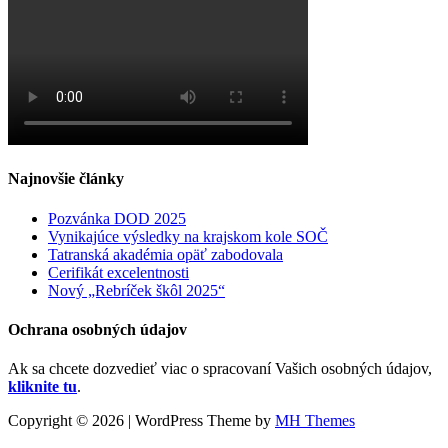
Najnovšie články
Pozvánka DOD 2025
Vynikajúce výsledky na krajskom kole SOČ
Tatranská akadémia opäť zabodovala
Cerifikát excelentnosti
Nový „Rebríček škôl 2025“
Ochrana osobných údajov
Ak sa chcete dozvedieť viac o spracovaní Vašich osobných údajov,
kliknite tu
.
Copyright © 2026 | WordPress Theme by
MH Themes