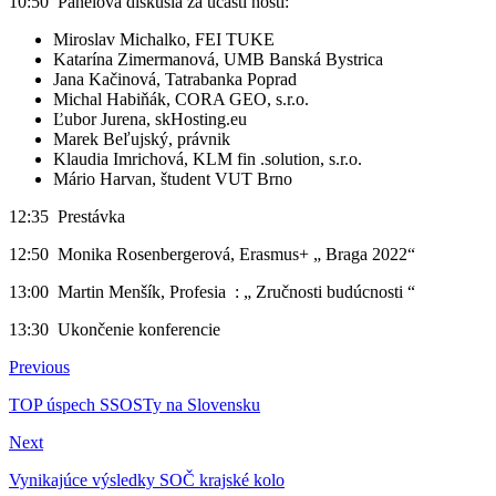
10:50 Panelová diskusia za účasti hostí:
Miroslav Michalko, FEI TUKE
Katarína Zimermanová, UMB Banská Bystrica
Jana Kačinová, Tatrabanka Poprad
Michal Habiňák, CORA GEO, s.r.o.
Ľubor Jurena, skHosting.eu
Marek Beľujský, právnik
Klaudia Imrichová, KLM fin .solution, s.r.o.
Mário Harvan, študent VUT Brno
12:35 Prestávka
12:50 Monika Rosenbergerová, Erasmus+ „ Braga 2022“
13:00 Martin Menšík, Profesia : „ Zručnosti budúcnosti “
13:30 Ukončenie konferencie
Previous
TOP úspech SSOSTy na Slovensku
Next
Vynikajúce výsledky SOČ krajské kolo