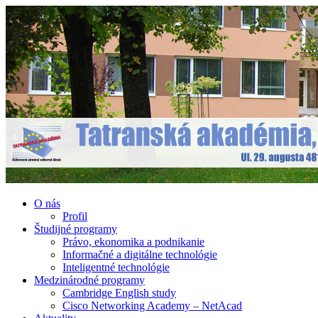
O nás
Profil
Študijné programy
Právo, ekonomika a podnikanie
Informačné a digitálne technológie
Inteligentné technológie
Medzinárodné programy
Cambridge English study
Cisco Networking Academy – NetAcad