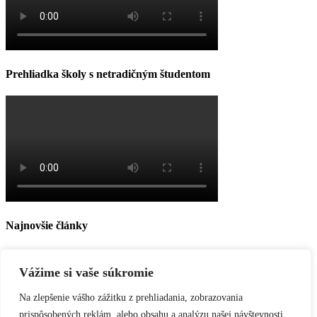
Prehliadka školy s netradičným študentom
Najnovšie články
Pozvánka DOD 2025
Vynikajúce výsledky na krajskom kole SOČ
Vážime si vaše súkromie
Tatranská akadémia opäť zabodovala
Cerifikát excelentnosti
Na zlepšenie vášho zážitku z prehliadania, zobrazovania
Nový „Rebríček škôl 2025“
prispôsobených reklám, alebo obsahu a analýzu našej návštevnosti