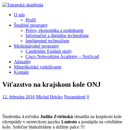
O nás
Profil
Študijné programy
Právo, ekonomika a podnikanie
Informačné a digitálne technológie
Inteligentné technológie
Medzinárodné programy
Cambridge English study
Cisco Networking Academy – NetAcad
Aktuality
Mimoškolské vzdelávanie
Kontakt
Víťazstvo na krajskom kole ONJ
12. februára 2016
Michal Hricko
Nezaradené
0
Študentka 4.ročníka
Judita Zvirinská
obsadila na krajskom kole
olympiády v nemeckom jazyku
1.miesto
a postúpila na celoštátne
kolo. Srdečne blahoželáme a držíme palce !!!