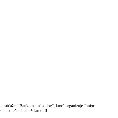
skej súťaže “ Bankomat nápadov“, ktorú organizuje Junior
chu srdečne blahoželáme !!!