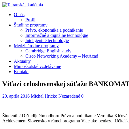
O nás
Profil
Študijné programy
Právo, ekonomika a podnikanie
Informačné a digitálne technológie
Inteligentné technológie
Medzinárodné programy
Cambridge English study
Cisco Networking Academy – NetAcad
Aktuality
Mimoškolské vzdelávanie
Kontakt
Víťazi celoslovenskej súťaže BANKOM
20. apríla 2016
Michal Hricko
Nezaradené
0
Študenti 2.D študijného odboru Právo a podnikanie Veronika Klčová a
Achievement Slovensko v rámci programu Viac ako peniaze. Učiteľk