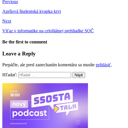
Previous
Aprílová študentská kvapka krvi
Next
Víťaz v informatike na celoštátnej prehliadke SOČ
Be the first to comment
Leave a Reply
Prepáčte, ale pred zanechaním komentára sa musíte
prihlásiť
.
Hľadať: