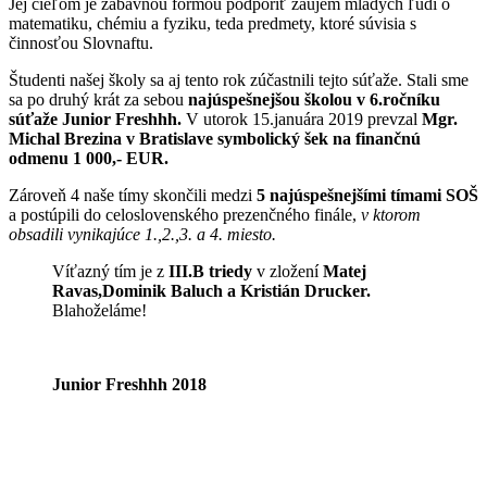
Jej cieľom je zábavnou formou podporiť záujem mladých ľudí o
matematiku, chémiu a fyziku, teda predmety, ktoré súvisia s
činnosťou Slovnaftu.
Študenti našej školy sa aj tento rok zúčastnili tejto súťaže. Stali sme
sa po druhý krát za sebou
najúspešnejšou školou v 6.ročníku
súťaže Junior Freshhh.
V utorok 15.januára 2019 prevzal
Mgr.
Michal Brezina v Bratislave symbolický šek na finančnú
odmenu 1 000,- EUR.
Zároveň 4 naše tímy skončili medzi
5 najúspešnejšími tímami SOŠ
a postúpili do celoslovenského prezenčného finále,
v ktorom
obsadili vynikajúce 1.,2.,3. a 4. miesto.
Víťazný tím je z
III.B triedy
v zložení
Matej
Ravas,Dominik Baluch a Kristián Drucker.
Blahoželáme!
Junior Freshhh 2018