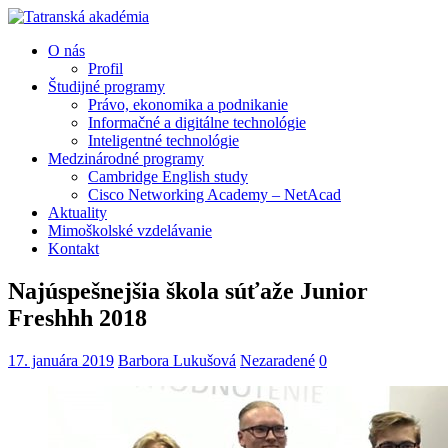
O nás
Profil
Študijné programy
Právo, ekonomika a podnikanie
Informačné a digitálne technológie
Inteligentné technológie
Medzinárodné programy
Cambridge English study
Cisco Networking Academy – NetAcad
Aktuality
Mimoškolské vzdelávanie
Kontakt
Najúspešnejšia škola súťaže Junior
Freshhh 2018
17. januára 2019
Barbora Lukušová
Nezaradené
0