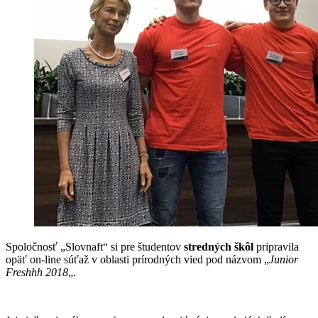
Spoločnosť „Slovnaft“ si pre študentov
stredných škôl
pripravila
opäť on-line súťaž v oblasti prírodných vied pod názvom „
Junior
Freshhh 2018
„.