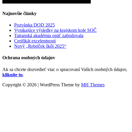
Najnovšie články
Pozvánka DOD 2025
Vynikajúce výsledky na krajskom kole SOČ
Tatranská akadémia opäť zabodovala
Cerifikát excelentnosti
Nový „Rebríček škôl 2025“
Ochrana osobných údajov
Ak sa chcete dozvedieť viac o spracovaní Vašich osobných údajov,
kliknite tu
.
Copyright © 2026 | WordPress Theme by
MH Themes