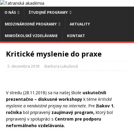
O NÁS
ŠTUDIJNÉ PROGRAMY
MEDZINÁRODNÉ PROGRAMY
AKTUALITY
MIMOŠKOLSKÉ VZDELÁVANIE
KONTAKT
Kritické myslenie do praxe
5. decembra 2018
Barbora Lukušová
V stredu (28.11.2018) sa na našej škole
uskutočnili
prezentačno – diskusné workshopy
k téme
kritické
myslenie a nenávistné prejavy na internete.
Pre
žiakov 1.
ročníka
bol pripravený
zaujímavý program,
ktorý bol
pripravený v spolupráci s
Centrom pre podporu
neformálneho vzdelávania.